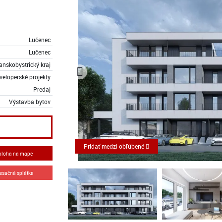
Lučenec
Lučenec
anskobystrický kraj
veloperské projekty
Predaj
Výstavba bytov
Pridať medzi obľúbené
oloha na mape
esačná splátka