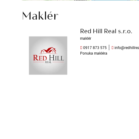
Maklér
Red Hill Real s.r.o.
maklér
0917 873 575
info@redhillrea
Ponuka makléra