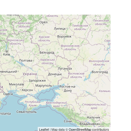
Leaflet
| Map data ©
OpenStreetMap
contributors