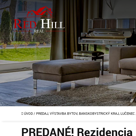
ÚVOD
/
PREDAJ, VÝSTAVBA BYTOV, BANSKOBYSTRICKÝ KRAJ, LUČENEC
PREDANÉ! Rezidencia