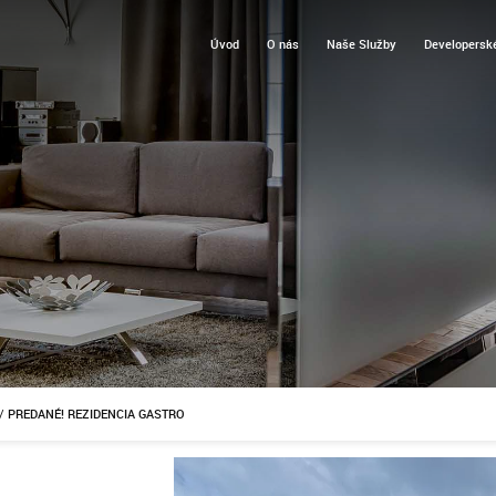
Úvod
O nás
Naše Služby
Developerské
/
PREDANÉ! REZIDENCIA GASTRO