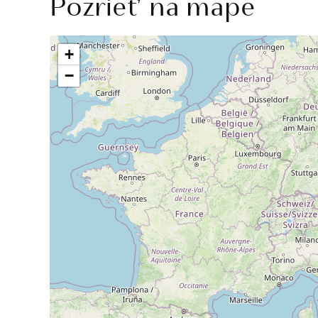
Pozrieť na mape
+
−