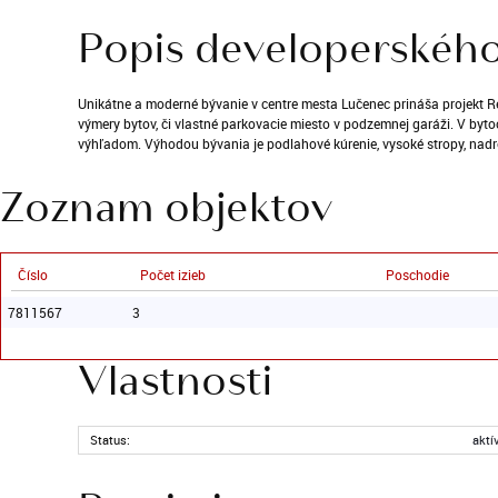
Popis developerského
Unikátne a moderné bývanie v centre mesta Lučenec prináša projekt 
výmery bytov, či vlastné parkovacie miesto v podzemnej garáži. V b
výhľadom. Výhodou bývania je podlahové kúrenie, vysoké stropy, nad
Zoznam objektov
Číslo
Počet izieb
Poschodie
7811567
3
Vlastnosti
Status:
aktí