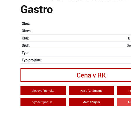
Gastro
Obec:
Okres:
Kraj:
B
Druh:
De
Typ:
Typ projektu:
Cena v RK
Sledovať ponuku
Poslať známemu
P
Vytlačiť ponuku
Mám záujem
M