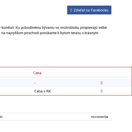
Zdieľať na Facebooku
 komfort. Ku pohodlnému bývaniu vo vnútrobloku prispievajú veľké
pak na najvyššom poschodí ponúkame k bytom terasu s krásnym
Cena
-
Cena v RK
av:
novostavba