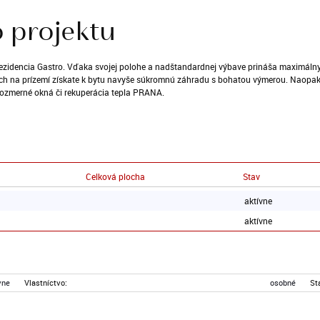
 projektu
Rezidencia Gastro. Vďaka svojej polohe a nadštandardnej výbave prináša maximálny
ytoch na prízemí získate k bytu navyše súkromnú záhradu s bohatou výmerou. Nao
rozmerné okná či rekuperácia tepla PRANA.
Celková plocha
Stav
aktívne
aktívne
vne
Vlastníctvo:
osobné
St