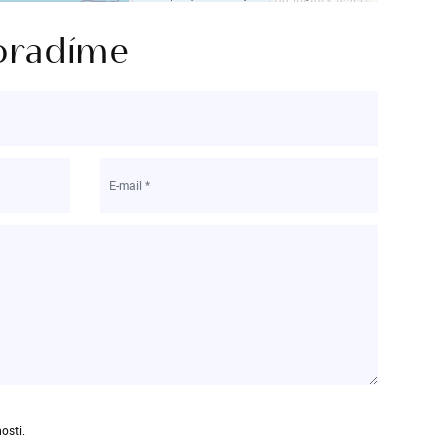
oradíme
osti.