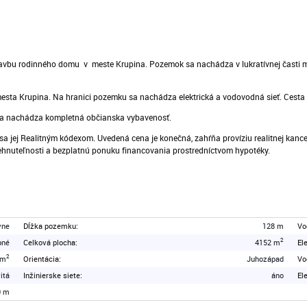
avbu rodinného domu v meste Krupina. Pozemok sa nachádza v lukratívnej časti mes
ta Krupina. Na hranici pozemku sa nachádza elektrická a vodovodná sieť. Cesta na
sa nachádza kompletná občianska vybavenosť.
i sa jej Realitným kódexom. Uvedená cena je konečná, zahŕňa províziu realitnej kan
ehnuteľnosti a bezplatnú ponuku financovania prostredníctvom hypotéky.
vne
Dĺžka pozemku:
128 m
Vo
2
bné
Celková plocha:
4152 m
El
2
 m
Orientácia:
Juhozápad
Vo
itá
Inžinierske siete:
áno
El
0 m