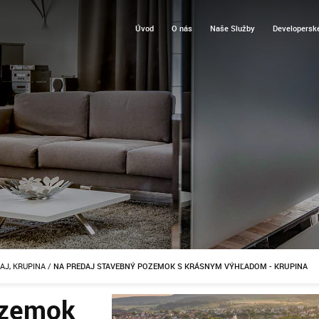
Úvod
O nás
Naše Služby
Developerské
AJ, KRUPINA
/
NA PREDAJ STAVEBNÝ POZEMOK S KRÁSNYM VÝHĽADOM - KRUPINA
ozemok