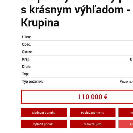
s krásnym výhľadom -
Krupina
Ulica:
Obec:
Okres:
Kraj:
B
Druh:
Typ:
Typ pozemku:
Pozemok
110 000 €
Sledovať ponuku
Poslať známemu
P
Vytlačiť ponuku
Mám záujem
M