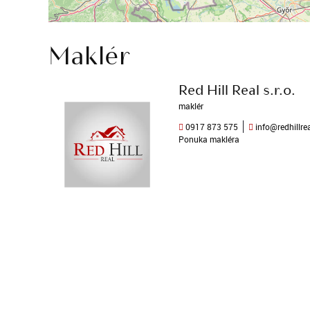
Maklér
Red Hill Real s.r.o.
maklér
0917 873 575
info@redhillrea
Ponuka makléra