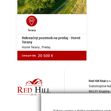
Terany
Rekreačný pozemok na predaj - Horné
Terany
Horné Terany , Predaj
20 500
€
Cena pre Vás:
Red Hill Real s.r.
Svätotrojičné N
963 01 Krupina
E-mail:
info@redh
Tel:
0917 873 5
IČO: 51952645