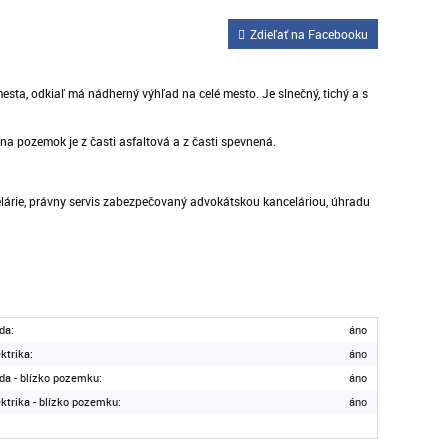
Zdieľať na Facebooku
ta, odkiaľ má nádherný výhľad na celé mesto. Je slnečný, tichý a s
 pozemok je z časti asfaltová a z časti spevnená.
celárie, právny servis zabezpečovaný advokátskou kanceláriou, úhradu
da:
áno
ektrika:
áno
da - blízko pozemku:
áno
ektrika - blízko pozemku:
áno