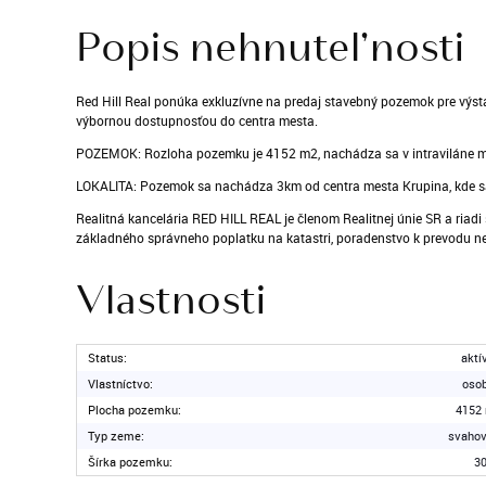
Popis nehnuteľnosti
Red Hill Real ponúka exkluzívne na predaj stavebný pozemok pre výst
výbornou dostupnosťou do centra mesta.
POZEMOK: Rozloha pozemku je 4152 m2, nachádza sa v intraviláne mes
LOKALITA: Pozemok sa nachádza 3km od centra mesta Krupina, kde 
Realitná kancelária RED HILL REAL je členom Realitnej únie SR a riad
základného správneho poplatku na katastri, poradenstvo k prevodu n
Vlastnosti
Status:
aktí
Vlastníctvo:
oso
Plocha pozemku:
4152
Typ zeme:
svahov
Šírka pozemku:
3