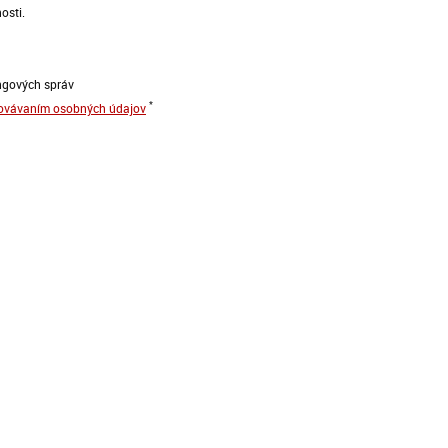
osti.
ngových správ
*
hovávaním osobných údajov