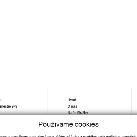
o.
Úvod
ámestie 9/9
O nás
Naše Služby
Developerské projekty
illreal.sk
Používame cookies
Ponuka
75
Kontakt