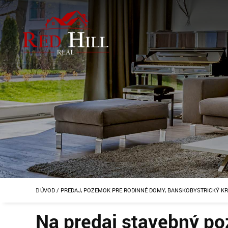
ÚVOD
/
PREDAJ, POZEMOK PRE RODINNÉ DOMY, BANSKOBYSTRICKÝ KR
Na predaj stavebný p