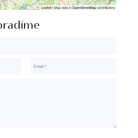
Leaflet
| Map data ©
OpenStreetMap
contributors
oradíme