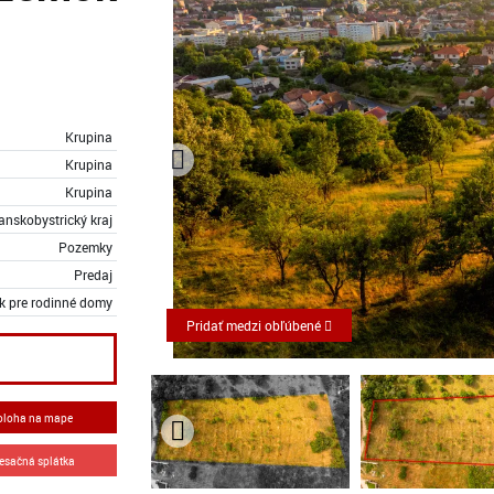
Krupina
Krupina
Krupina
anskobystrický kraj
Pozemky
Predaj
 pre rodinné domy
Pridať medzi obľúbené
oloha na mape
esačná splátka